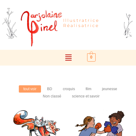
Illustratrice
Réalisatrice
0
tout voir
BD
croquis
film
jeunesse
Non classé
science et savoir